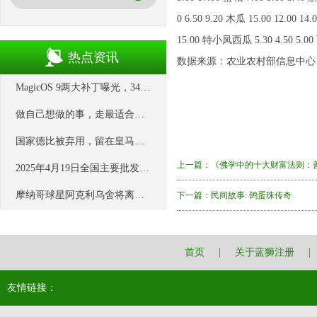
0 6.50 9.20 木瓜 15.00 12.00 14
15.00 特小凤西瓜 5.30 4.50 5.00 西
热点资讯
数据来源：农业农村部信息中心
MagicOS 9两大补丁曝光，341MB更新上线，荣耀这是在留住老用户？_系统_音量_新机
做自己想做的事，走最适合自己的路
国家德比被弃用，留在皇马没有未来，罗德里戈加盟英超有望双赢
上一篇：
《佛学中的十大财富法则：
2025年4月19日全国主要批发市场蜜桔价格行情
摩纳哥球星阿克利乌舍将离队, 标价 8000 万欧
下一篇：
民间故事: 鸽蛋珠传奇
首页
|
关于蓝狮注册
|
友情链接：